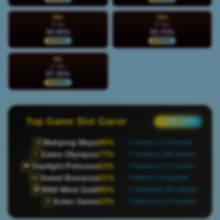
MIN
SEN
9 Agu
10 Agu
90.90%
93.70%
NORMAL
NORMAL
SEL
11 Agu
87.35%
NORMAL
Top Game Slot Gacor
● LIVE DATA
Mahjong Ways
96%
🀄
📍 Jakarta | 1178 pemain
Gates Olympus
77%
⚡
📍 Surabaya | 882 pemain
Starlight Princess
63%
👑
📍 Bandung | 673 pemain
Sweet Bonanza
61%
🍬
📍 Medan | 794 pemain
Wild West Gold
80%
🤠
📍 Semarang | 507 pemain
Aztec Gems
63%
🏺
📍 Makassar | 431 pemain