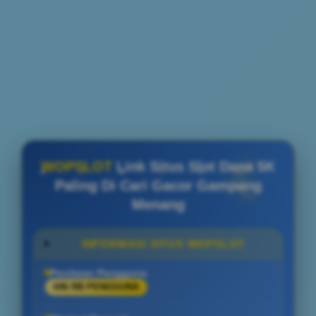
WOPSLOT
Link Situs Slot Dana 5K
Paling Di Cari Gacor Gampang
Menang
INFORMASI SITUS WOPSLOT
Penilaian Pengguna
696 RB PENGGUNA