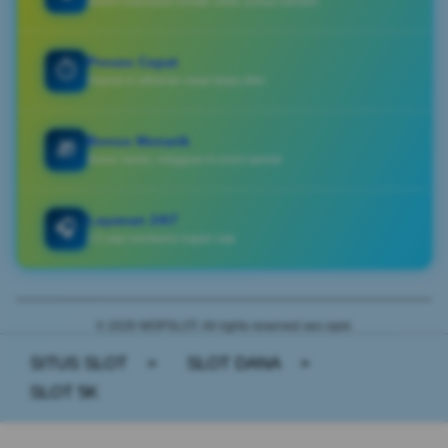
Sistem keamanan terbaik untuk semua member
Proses Cepat
⏱️
Deposit & withdraw cepat tanpa ribet
Bonus Menarik
🎁
Bonus harian, mingguan & event spesial
Layanan 24/7
🎧
CS siap membantu kapan saja
© 2026 WOPSLOT. All rights reserved seo opet.
SITUS SLOT
>
SLOT DANA
>
SLOT 5K